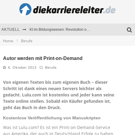
AKTUELL
KI im Bildungswesen: Revolution oder Risiko für Schulen und Universitäten?
Home
Berufe
Bewerben 2026: Was sich verändert hat
Seminare als Motivationsmotor – Wie Weiterbildung Mitarbeiter nachhaltig begeistert
Autor werden mit Print-on-Demand
Mitarbeitenden-Schulungen erfolgreich planen – Ratgeber für Unternehmen
6. Oktober 2013
Berufe
Von eigenen Texten bis zum eigenen Buch – dieser
Schritt ist dank eines neuen Servers leichter als
gedacht. Lulu.com ist kostenlos und jeder kann seine
Texte online stellen. Sobald ein Käufer gefunden ist,
geht das Buch in den Druck.
Kostenlose Veröffentlichung von Manuskripten
Was ist Lulu.com? Es ist ein Print-on-Demand-Service
aus Amerika, der auch in Deutschland Erfolg zu haben