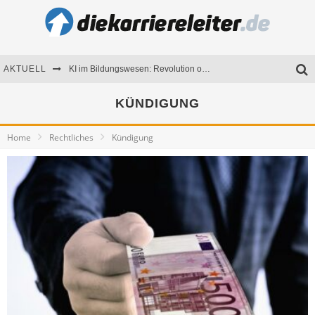
AKTUELL
KI im Bildungswesen: Revolution oder Risiko für Schulen und Universitäten?
Bewerben 2026: Was sich verändert hat
KÜNDIGUNG
Seminare als Motivationsmotor – Wie Weiterbildung Mitarbeiter nachhaltig begeistert
Home
Rechtliches
Kündigung
Mitarbeitenden-Schulungen erfolgreich planen – Ratgeber für Unternehmen