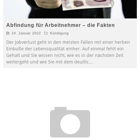
Abfindung für Arbeitnehmer – die Fakten
24. Januar 2022
Kündigung
Der Jobverlust geht in den meisten Fällen mit einer herben
Einbuße der Lebensqualität einher. Auf einmal fehlt ein
Gehalt und Sie wissen nicht, wie es in der nächsten Zeit
weitergeht und wie Sie mit dem deutlic
...