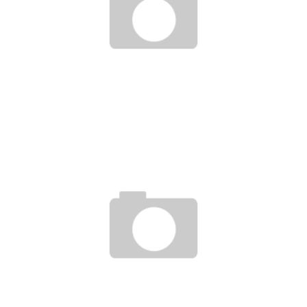
DIE VORTEILE EINES KOSTENPFLICHTIGEN XING-ACCOUNTS
29. April 2012
AUGENOPTIKER MÜSSEN MEHR ALS NUR BRILLEN ANPASSEN
1. Oktober 2018