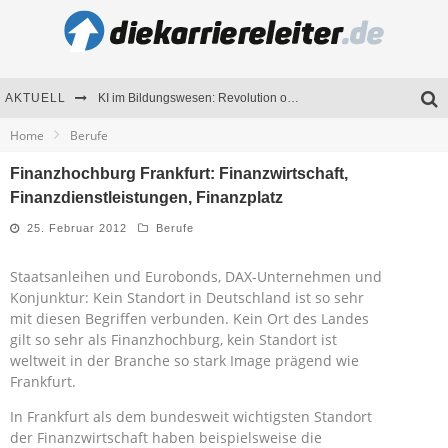
AKTUELL
KI im Bildungswesen: Revolution oder Risiko für Schulen und Universitäten?
Home
Berufe
Bewerben 2026: Was sich verändert hat
Finanzhochburg Frankfurt: Finanzwirtschaft,
Seminare als Motivationsmotor – Wie Weiterbildung Mitarbeiter nachhaltig begeistert
Finanzdienstleistungen, Finanzplatz
Mitarbeitenden-Schulungen erfolgreich planen – Ratgeber für Unternehmen
25. Februar 2012
Berufe
Staatsanleihen und Eurobonds, DAX-Unternehmen und
Konjunktur: Kein Standort in Deutschland ist so sehr
mit diesen Begriffen verbunden. Kein Ort des Landes
gilt so sehr als Finanzhochburg, kein Standort ist
weltweit in der Branche so stark Image prägend wie
Frankfurt.
In Frankfurt als dem bundesweit wichtigsten Standort
der Finanzwirtschaft haben beispielsweise die