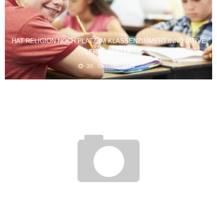
HAT RELIGION NOCH PLATZ IM KLASSENZIMMER? INNOVATIVE
LERNMODELLE
30. Oktober 2012
DAS FREIWILLIGE SOZIALE JAHR – WELCHE MÖGLICHKEITEN
GIBT ES?
20. November 2011