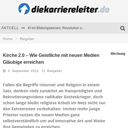
AKTUELL
KI im Bildungswesen: Revolution oder Risiko für Schulen und Universitäten?
Home
Ratgeber
Bewerben 2026: Was sich verändert hat
Seminare als Motivationsmotor – Wie Weiterbildung Mitarbeiter nachhaltig begeistert
Werbung
Kirche 2.0 – Wie Geistliche mit neuen Medien
Gläubige erreichen
Mitarbeitenden-Schulungen erfolgreich planen – Ratgeber für Unternehmen
3. September 2012
Ratgeber
Fallen die Begriffe Internet und Religion in einem
Satz, denken viele zunächst an Hasspredigten und
Rekrutierungsvideos radikaler Gotteskrieger, doch
schon lange bleibt religiöse Arbeit im Netz nicht nur
den Extremisten vorbehalten. Immer mehr junge
Priester nutzen die neuen Medien ganz
selbstverständlich um auf innovative Art und Weise
ihre Gemeinden zu erreichen.