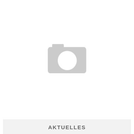
22. November 2016
FRAUEN BRAUCHEN FÜR KARRIERE IM MINT-BEREICH VIEL
AUDAUER
11. Mai 2020
AKTUELLES