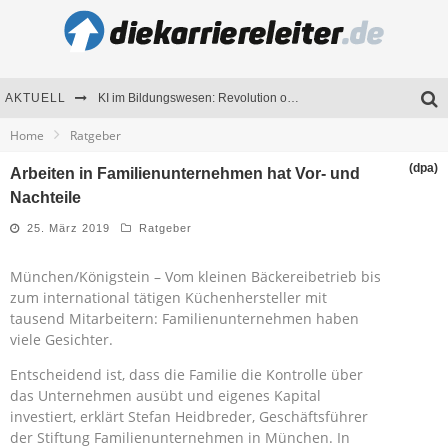
AKTUELL
KI im Bildungswesen: Revolution oder Risiko für Schulen und Universitäten?
Home
Ratgeber
Bewerben 2026: Was sich verändert hat
(dpa)
Arbeiten in Familienunternehmen hat Vor- und
Seminare als Motivationsmotor – Wie Weiterbildung Mitarbeiter nachhaltig begeistert
Nachteile
Mitarbeitenden-Schulungen erfolgreich planen – Ratgeber für Unternehmen
25. März 2019
Ratgeber
München/Königstein – Vom kleinen Bäckereibetrieb bis
zum international tätigen Küchenhersteller mit
tausend Mitarbeitern: Familienunternehmen haben
viele Gesichter.
Entscheidend ist, dass die Familie die Kontrolle über
das Unternehmen ausübt und eigenes Kapital
investiert, erklärt Stefan Heidbreder, Geschäftsführer
der Stiftung Familienunternehmen in München. In