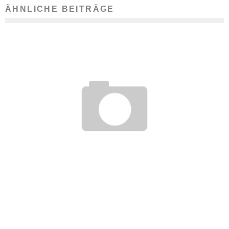
ÄHNLICHE BEITRÄGE
WACHSTUMSBOOM DER WERBE-& KREATIVAGENTUREN
16. Juni 2013