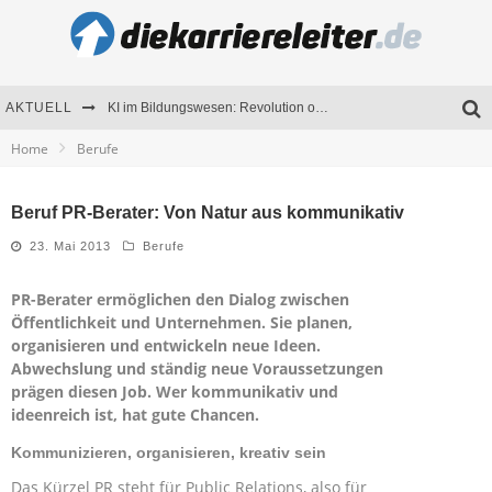
AKTUELL
KI im Bildungswesen: Revolution oder Risiko für Schulen und Universitäten?
Home
Berufe
Bewerben 2026: Was sich verändert hat
Seminare als Motivationsmotor – Wie Weiterbildung Mitarbeiter nachhaltig begeistert
Beruf PR-Berater: Von Natur aus kommunikativ
Mitarbeitenden-Schulungen erfolgreich planen – Ratgeber für Unternehmen
23. Mai 2013
Berufe
PR-Berater ermöglichen den Dialog zwischen
Öffentlichkeit und Unternehmen. Sie planen,
organisieren und entwickeln neue Ideen.
Abwechslung und ständig neue Voraussetzungen
prägen diesen Job. Wer kommunikativ und
ideenreich ist, hat gute Chancen.
Kommunizieren, organisieren, kreativ sein
Das Kürzel PR steht für Public Relations, also für