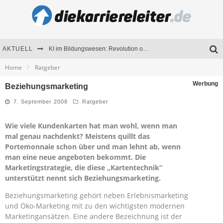
AKTUELL
KI im Bildungswesen: Revolution oder Risiko für Schulen und Universitäten?
Home
Ratgeber
Bewerben 2026: Was sich verändert hat
Werbung
Beziehungsmarketing
Seminare als Motivationsmotor – Wie Weiterbildung Mitarbeiter nachhaltig begeistert
7. September 2008
Ratgeber
Mitarbeitenden-Schulungen erfolgreich planen – Ratgeber für Unternehmen
Wie viele Kundenkarten hat man wohl, wenn man
mal genau nachdenkt? Meistens quillt das
Portemonnaie schon über und man lehnt ab, wenn
man eine neue angeboten bekommt. Die
Marketingstrategie, die diese „Kartentechnik“
unterstützt nennt sich Beziehungsmarketing.
Beziehungsmarketing gehört neben Erlebnismarketing
und Öko-Marketing mit zu den wichtigsten modernen
Marketingansätzen. Eine andere Bezeichnung ist der