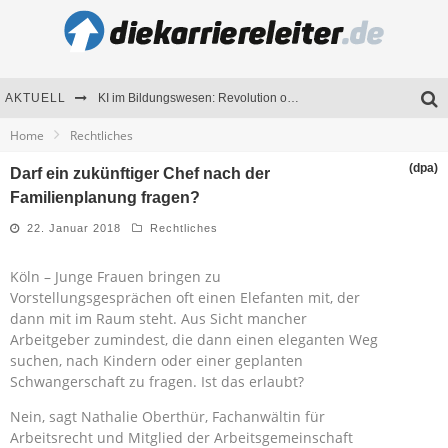
AKTUELL
KI im Bildungswesen: Revolution oder Risiko für Schulen und Universitäten?
Home
Rechtliches
Bewerben 2026: Was sich verändert hat
(dpa)
Darf ein zukünftiger Chef nach der
Seminare als Motivationsmotor – Wie Weiterbildung Mitarbeiter nachhaltig begeistert
Familienplanung fragen?
Mitarbeitenden-Schulungen erfolgreich planen – Ratgeber für Unternehmen
22. Januar 2018
Rechtliches
Köln – Junge Frauen bringen zu
Vorstellungsgesprächen oft einen Elefanten mit, der
dann mit im Raum steht. Aus Sicht mancher
Arbeitgeber zumindest, die dann einen eleganten Weg
suchen, nach Kindern oder einer geplanten
Schwangerschaft zu fragen. Ist das erlaubt?
Nein, sagt Nathalie Oberthür, Fachanwältin für
Arbeitsrecht und Mitglied der Arbeitsgemeinschaft