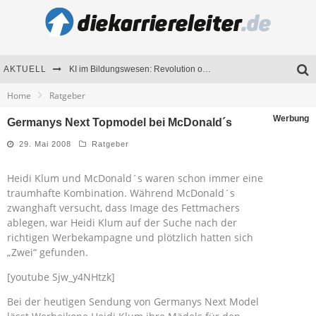
AKTUELL
KI im Bildungswesen: Revolution oder Risiko für Schulen und Universitäten?
Home
Ratgeber
Bewerben 2026: Was sich verändert hat
Werbung
Germanys Next Topmodel bei McDonald´s
Seminare als Motivationsmotor – Wie Weiterbildung Mitarbeiter nachhaltig begeistert
29. Mai 2008
Ratgeber
Mitarbeitenden-Schulungen erfolgreich planen – Ratgeber für Unternehmen
Heidi Klum und McDonald´s waren schon immer eine
traumhafte Kombination. Während McDonald´s
zwanghaft versucht, dass Image des Fettmachers
ablegen, war Heidi Klum auf der Suche nach der
richtigen Werbekampagne und plötzlich hatten sich
„Zwei“ gefunden.
[youtube Sjw_y4NHtzk]
Bei der heutigen Sendung von Germanys Next Model