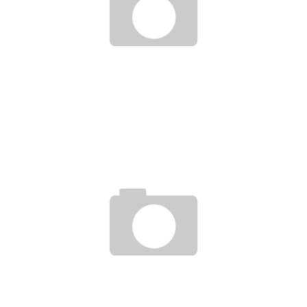
WERBE-SLOGANS
16. Januar 2008
PLAKATKAMPAGNE VON PKW.DE SORGT FÜR VERSTIMMUNG
19. Mai 2008