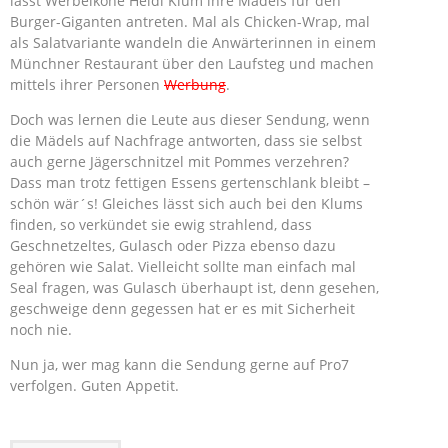
lässt Werbeikone Heidi Klum ihre Mädels für den
Burger-Giganten antreten. Mal als Chicken-Wrap, mal
als Salatvariante wandeln die Anwärterinnen in einem
Münchner Restaurant über den Laufsteg und machen
mittels ihrer Personen
Werbung
.
Doch was lernen die Leute aus dieser Sendung, wenn
die Mädels auf Nachfrage antworten, dass sie selbst
auch gerne Jägerschnitzel mit Pommes verzehren?
Dass man trotz fettigen Essens gertenschlank bleibt –
schön wär´s! Gleiches lässt sich auch bei den Klums
finden, so verkündet sie ewig strahlend, dass
Geschnetzeltes, Gulasch oder Pizza ebenso dazu
gehören wie Salat. Vielleicht sollte man einfach mal
Seal fragen, was Gulasch überhaupt ist, denn gesehen,
geschweige denn gegessen hat er es mit Sicherheit
noch nie.
Nun ja, wer mag kann die Sendung gerne auf Pro7
verfolgen. Guten Appetit.