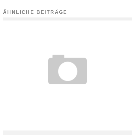
ÄHNLICHE BEITRÄGE
DIE UNTERNEHMENSBERATUNG UND IHRE TEILBEREICHE
30. Mai 2013