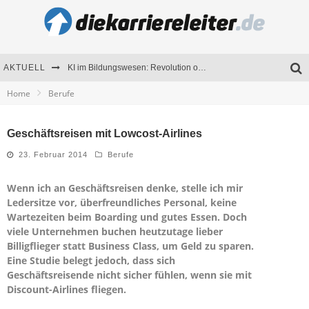
AKTUELL
KI im Bildungswesen: Revolution oder Risiko für Schulen und Universitäten?
Home
Berufe
Bewerben 2026: Was sich verändert hat
Seminare als Motivationsmotor – Wie Weiterbildung Mitarbeiter nachhaltig begeistert
Geschäftsreisen mit Lowcost-Airlines
Mitarbeitenden-Schulungen erfolgreich planen – Ratgeber für Unternehmen
23. Februar 2014
Berufe
Wenn ich an Geschäftsreisen denke, stelle ich mir
Ledersitze vor, überfreundliches Personal, keine
Wartezeiten beim Boarding und gutes Essen. Doch
viele Unternehmen buchen heutzutage lieber
Billigflieger statt Business Class, um Geld zu sparen.
Eine Studie belegt jedoch, dass sich
Geschäftsreisende nicht sicher fühlen, wenn sie mit
Discount-Airlines fliegen.