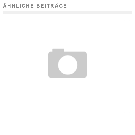
ÄHNLICHE BEITRÄGE
WIE MAN DEN GEEIGNETEN BERUF FINDET
30. September 2011