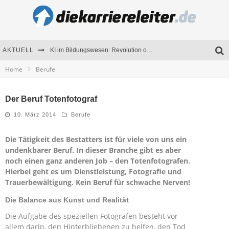
AKTUELL
KI im Bildungswesen: Revolution oder Risiko für Schulen und Universitäten?
Home
Berufe
Bewerben 2026: Was sich verändert hat
Seminare als Motivationsmotor – Wie Weiterbildung Mitarbeiter nachhaltig begeistert
Der Beruf Totenfotograf
Mitarbeitenden-Schulungen erfolgreich planen – Ratgeber für Unternehmen
10. März 2014
Berufe
Die Tätigkeit des Bestatters ist für viele von uns ein
undenkbarer Beruf. In dieser Branche gibt es aber
noch einen ganz anderen Job – den Totenfotografen.
Hierbei geht es um Dienstleistung, Fotografie und
Trauerbewältigung. Kein Beruf für schwache Nerven!
Die Balance aus Kunst und Realität
Die Aufgabe des speziellen Fotografen besteht vor
allem darin, den Hinterbliebenen zu helfen, den Tod