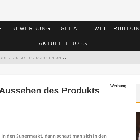
BEWERBUNG
GEHALT
WEITERBILDU
AKTUELLE JOBS
K
I IM BILDUNGSWESEN: REVOLUTION ODER RISIKO FÜR SCHULEN UND UNIVERSITÄTEN?
RT HAT
S
EMINARE ALS MOTIVATIONSMOTOR – WIE WEITERBILDUNG MITARBEITER NACHHALTIG BEGEISTERT
Werbung
 Aussehen des Produkts
M
ITARBEITENDEN-SCHULUNGEN ERFOLGREICH PLANEN – RATGEBER FÜR UNTERNEHMEN
l in den Supermarkt, dann schaut man sich in den