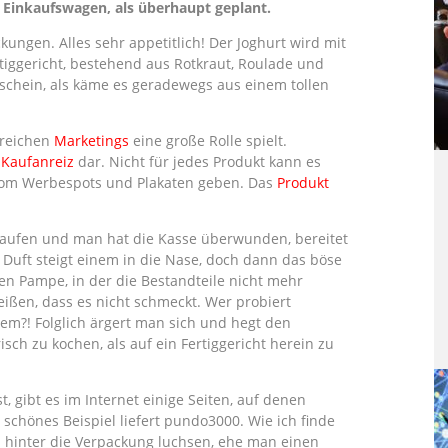
Einkaufswagen, als überhaupt geplant.
kungen. Alles sehr appetitlich! Der Joghurt wird mit
tiggericht, bestehend aus Rotkraut, Roulade und
schein, als käme es geradewegs aus einem tollen
greichen
Marketings
eine große Rolle spielt.
n
Kaufanreiz
dar. Nicht für jedes Produkt kann es
vom Werbespots und Plakaten geben. Das
Produkt
ufen und man hat die Kasse überwunden, bereitet
 Duft steigt einem in die Nase, doch dann das böse
en Pampe, in der die Bestandteile nicht mehr
heißen, dass es nicht schmeckt. Wer probiert
em?! Folglich ärgert man sich und hegt den
sch zu kochen, als auf ein Fertiggericht herein zu
st, gibt es im Internet einige Seiten, auf denen
n schönes Beispiel liefert pundo3000. Wie ich finde
l hinter die Verpackung luchsen, ehe man einen