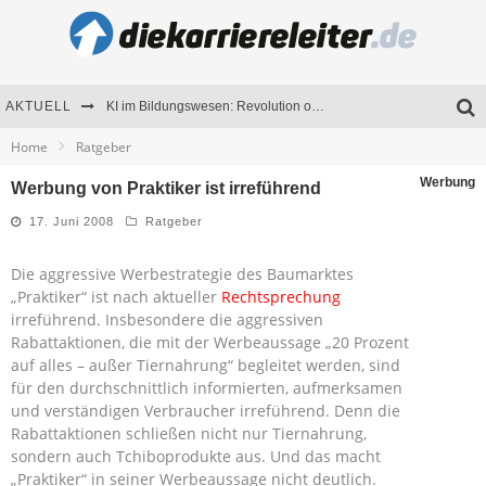
AKTUELL
KI im Bildungswesen: Revolution oder Risiko für Schulen und Universitäten?
Home
Ratgeber
Bewerben 2026: Was sich verändert hat
Werbung
Werbung von Praktiker ist irreführend
Seminare als Motivationsmotor – Wie Weiterbildung Mitarbeiter nachhaltig begeistert
17. Juni 2008
Ratgeber
Mitarbeitenden-Schulungen erfolgreich planen – Ratgeber für Unternehmen
Die aggressive Werbestrategie des Baumarktes
„Praktiker“ ist nach aktueller
Rechtsprechung
irreführend. Insbesondere die aggressiven
Rabattaktionen, die mit der Werbeaussage „20 Prozent
auf alles – außer Tiernahrung“ begleitet werden, sind
für den durchschnittlich informierten, aufmerksamen
und verständigen Verbraucher irreführend. Denn die
Rabattaktionen schließen nicht nur Tiernahrung,
sondern auch Tchiboprodukte aus. Und das macht
„Praktiker“ in seiner Werbeaussage nicht deutlich.