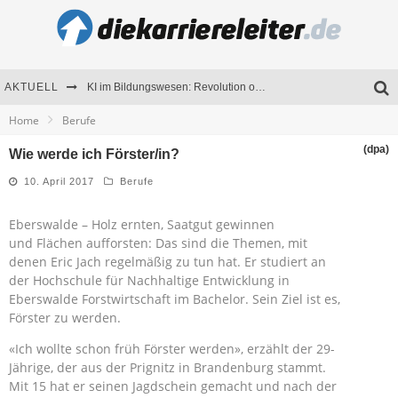
AKTUELL
KI im Bildungswesen: Revolution oder Risiko für Schulen und Universitäten?
Home
Berufe
Bewerben 2026: Was sich verändert hat
(dpa)
Wie werde ich Förster/in?
Seminare als Motivationsmotor – Wie Weiterbildung Mitarbeiter nachhaltig begeistert
10. April 2017
Berufe
Mitarbeitenden-Schulungen erfolgreich planen – Ratgeber für Unternehmen
Eberswalde – Holz ernten, Saatgut gewinnen
und Flächen aufforsten: Das sind die Themen, mit
denen Eric Jach regelmäßig zu tun hat. Er studiert an
der Hochschule für Nachhaltige Entwicklung in
Eberswalde Forstwirtschaft im Bachelor. Sein Ziel ist es,
Förster zu werden.
«Ich wollte schon früh Förster werden», erzählt der 29-
Jährige, der aus der Prignitz in Brandenburg stammt.
Mit 15 hat er seinen Jagdschein gemacht und nach der