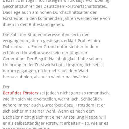
Bedarf, der sogar noch steigen wird», sagt Wolf Ebeling,
Geschäftsführer des Deutschen Forstwirtschaftsrates.
Das liege auch am hohen Durchschnittsalter der
Forstleute. In den kommenden Jahren werden viele von
ihnen in den Ruhestand gehen.
Die Zahl der Studieninteressenten sei in den
vergangenen Jahren gestiegen, erklärt Prof. Achim
Dohrenbusch. Einen Grund dafür sieht er in dem
erhöhten Umweltbewusstsein der jüngeren
Generation. Der Begriff Nachhaltigkeit habe seinen
Ursprung in der Forstwirtschaft. Ursprünglich sei es
darum gegangen, nicht mehr aus dem Wald
herauszuholen, als auch wieder nachwächst.
Der
Beruf des Försters
sei jedoch nicht ganz so romantisch,
wie ihn sich viele vorstellen, warnt Jach. Schließlich
gehöre immer auch Büroarbeit dazu. Trotzdem ist er
sich sicher mit seiner Wahl. Wenn es nach dem
Bachelor nicht gleich mit einer Anstellung klappt, will
er als selbstständiger Forstwirt arbeiten – so, wie er es