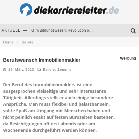
AKTUELL
KI im Bildungswesen: Revolution oder Risiko für Schulen und Universitäten?
Home
Berufe
Bewerben 2026: Was sich verändert hat
Seminare als Motivationsmotor – Wie Weiterbildung Mitarbeiter nachhaltig begeistert
Werbung
Berufswunsch Immobilienmakler
Mitarbeitenden-Schulungen erfolgreich planen – Ratgeber für Unternehmen
26. März 2013
Berufe
,
Zeugnis
Der Beruf des Immobilienmaklers ist eine
ausgesprochen vielseitige und sehr interessante
Tätigkeit. Allerdings stellt er auch einige besondere
Ansprüche. Man muss flexibel und belastbar sein,
sollte Spaß am Umgang mit Menschen haben und
nicht peinlich exakt auf festen Bürozeiten bestehen,
da Besichtigungen oft erst abends oder am
Wochenende durchgeführt werden können.