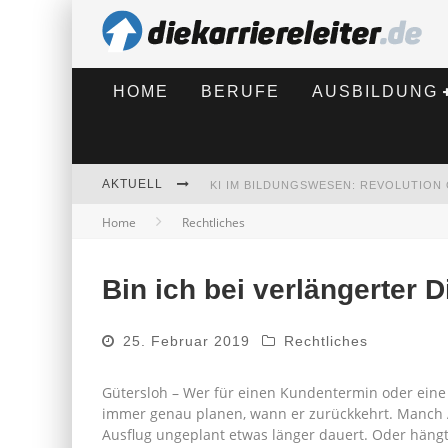
HOME
BERUFE
AUSBILDUNG
AKTUELL
Home
Rechtliches
BEWERBEN 2026: WAS SICH VERÄNDE
Bin ich bei verlängerter D
25. Februar 2019
Rechtliches
Gütersloh – Wer für einen Kundentermin oder eine W
immer genau planen, wann er zurückkehrt. Manch A
Ausflug ungeplant etwas länger dauert. Oder hängt 