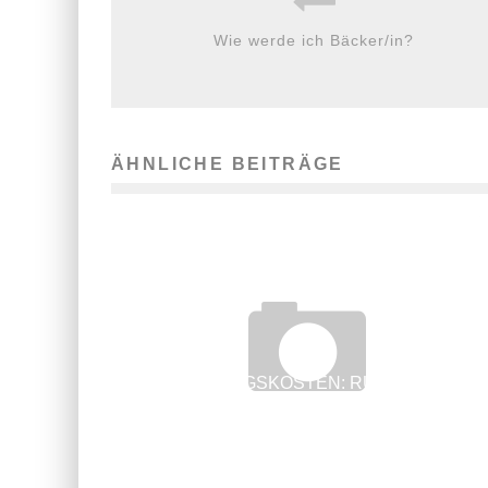
Wie werde ich Bäcker/in?
ÄHNLICHE BEITRÄGE
FORTBILDUNGSKOSTEN: RÜCKZAHLUNG
MUSS ANGEMESSEN SEIN
16. Januar 2017