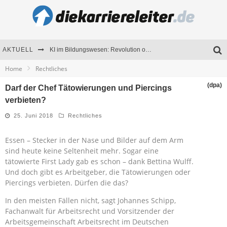
AKTUELL
KI im Bildungswesen: Revolution oder Risiko für Schulen und Universitäten?
Home
Rechtliches
Bewerben 2026: Was sich verändert hat
(dpa)
Darf der Chef Tätowierungen und Piercings
Seminare als Motivationsmotor – Wie Weiterbildung Mitarbeiter nachhaltig begeistert
verbieten?
Mitarbeitenden-Schulungen erfolgreich planen – Ratgeber für Unternehmen
25. Juni 2018
Rechtliches
Essen – Stecker in der Nase und Bilder auf dem Arm
sind heute keine Seltenheit mehr. Sogar eine
tätowierte First Lady gab es schon – dank Bettina Wulff.
Und doch gibt es Arbeitgeber, die Tätowierungen oder
Piercings verbieten. Dürfen die das?
In den meisten Fällen nicht, sagt Johannes Schipp,
Fachanwalt für Arbeitsrecht und Vorsitzender der
Arbeitsgemeinschaft Arbeitsrecht im Deutschen