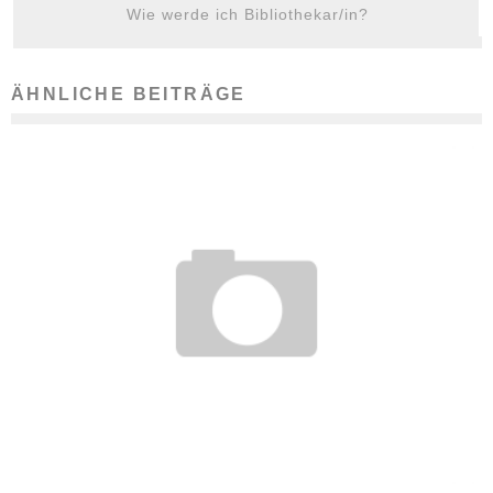
Wie werde ich Bibliothekar/in?
ÄHNLICHE BEITRÄGE
ARBEITGEBER MUSS URLAUB NICHT STUNDENWEISE
GEWÄHREN
14. März 2018