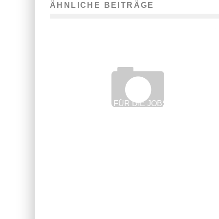
ÄHNLICHE BEITRÄGE
SOLLTE MAN FÜR DIE JOBSUCHE GELD
BEZAHLEN?
8. März 2012