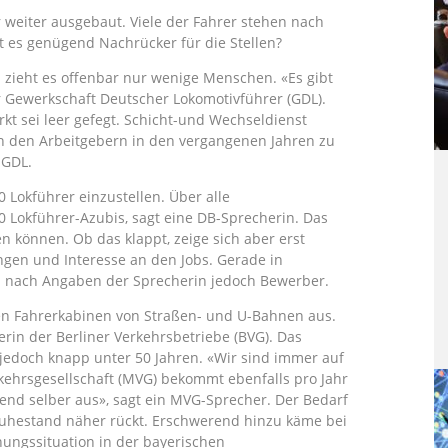
eiter ausgebaut. Viele der Fahrer stehen nach
 es genügend Nachrücker für die Stellen?
zieht es offenbar nur wenige Menschen. «Es gibt
r Gewerkschaft Deutscher Lokomotivführer (GDL).
kt sei leer gefegt. Schicht-und Wechseldienst
n den Arbeitgebern in den vergangenen Jahren zu
 GDL.
 Lokführer einzustellen. Über alle
 Lokführer-Azubis, sagt eine DB-Sprecherin. Das
n können. Ob das klappt, zeige sich aber erst
ngen und Interesse an den Jobs. Gerade in
 nach Angaben der Sprecherin jedoch Bewerber.
den Fahrerkabinen von Straßen- und U-Bahnen aus.
in der Berliner Verkehrsbetriebe (BVG). Das
 jedoch knapp unter 50 Jahren. «Wir sind immer auf
ehrsgesellschaft (MVG) bekommt ebenfalls pro Jahr
end selber aus», sagt ein MVG-Sprecher. Der Bedarf
r Ruhestand näher rückt. Erschwerend hinzu käme bei
ungssituation in der bayerischen