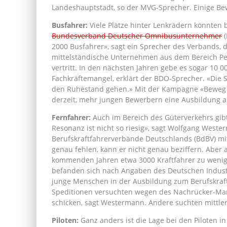
Landeshauptstadt, so der MVG-Sprecher. Einige Be
Busfahrer:
Viele Plätze hinter Lenkrädern könnten b
Bundesverband Deutscher Omnibusunternehmer
(
2000 Busfahrer», sagt ein Sprecher des Verbands,
mittelständische Unternehmen aus dem Bereich Pe
vertritt. In den nächsten Jahren gebe es sogar 10 
Fachkräftemangel, erklärt der BDO-Sprecher. «Die S
den Ruhestand gehen.» Mit der Kampagne «Beweg 
derzeit, mehr jungen Bewerbern eine Ausbildung a
Fernfahrer:
Auch im Bereich des Güterverkehrs gibt
Resonanz ist nicht so riesig», sagt Wolfgang West
Berufskraftfahrerverbände Deutschlands (BdBV) mit
genau fehlen, kann er nicht genau beziffern. Aber
kommenden Jahren etwa 3000 Kraftfahrer zu wenig
befanden sich nach Angaben des Deutschen Indust
junge Menschen in der Ausbildung zum Berufskraft
Speditionen versuchten wegen des Nachrücker-Mang
schicken, sagt Westermann. Andere suchten mittler
Piloten:
Ganz anders ist die Lage bei den Piloten i