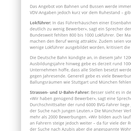
Das Angebot von Bahnen und Bussen werde immer w
VDV-Angaben jedoch kurz vor dem Ruhestand – gibt
Lokführer:
In das Führerhäuschen einer Eisenbahn 
deutlich zu wenig Bewerber», sagt ein Sprecher de
Bundesweit fehlten 800 bis 1000 Lokführer. Der Mar
machen den Beruf wenig attraktiv. Zudem seien vo
wenige Lokführer ausgebildet worden, kritisiert die
Die Deutsche Bahn kündigte an, in diesem Jahr 1200
Ausbildungsjahre hinweg gebe es derzeit rund 1000
Unternehmen hoffe, dass alle Stellen besetzt werde
gegen Jahresende. Generell gebe es viele Bewerbu
Ballungsräumen wie Stuttgart und München fehlen
Strassen- und U-Bahn-Fahrer:
Besser sieht es in 
«Wir haben genügend Bewerber», sagt eine Sprecher
Durchschnittsalter der rund 6000 BVG-Fahrer liege
der Suche nach jungen Leuten.» Die Münchner Verk
mehr als 2000 Bewerbungen. «Wir bilden auch lauf
an Fahrern steige jedoch weiter – da für viele de
der Suche nach Azubis aber die angespannte Wohn