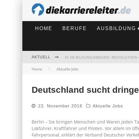
HOME
BERUFE
AUSBILDUNG
AKTUELL
Home
Aktuelle Jobs
BEWERBEN 2026: WAS SICH VERÄNDE
Deutschland sucht dring
22. November 2016
Aktuelle Jobs
Berlin – Sie bringen Menschen und Waren jeden Ta
Lokführer, Kraftfahrer und Piloten. Vor allem im öf
Fahrpersonal, erklärt der Verband Deutscher Verke