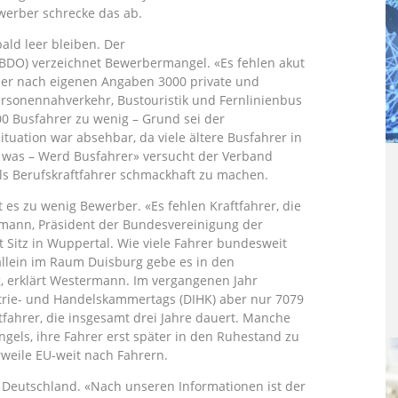
werber schrecke das ab.
ald leer bleiben. Der
BDO) verzeichnet Bewerbermangel. «Es fehlen akut
 der nach eigenen Angaben 3000 private und
rsonennahverkehr, Bustouristik und Fernlinienbus
000 Busfahrer zu wenig – Grund sei der
ituation war absehbar, da viele ältere Busfahrer in
was – Werd Busfahrer» versucht der Verband
ls Berufskraftfahrer schmackhaft zu machen.
 es zu wenig Bewerber. «Es fehlen Kraftfahrer, die
ermann, Präsident der Bundesvereinigung der
 Sitz in Wuppertal. Wie viele Fahrer bundesweit
 allein im Raum Duisburg gebe es in den
, erklärt Westermann. Im vergangenen Jahr
rie- und Handelskammertags (DIHK) aber nur 7079
fahrer, die insgesamt drei Jahre dauert. Manche
els, ihre Fahrer erst später in den Ruhestand zu
weile EU-weit nach Fahrern.
n Deutschland. «Nach unseren Informationen ist der