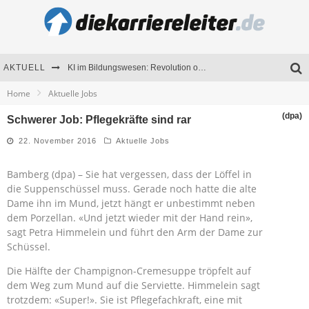
AKTUELL
KI im Bildungswesen: Revolution oder Risiko für Schulen und Universitäten?
Home
Aktuelle Jobs
Bewerben 2026: Was sich verändert hat
(dpa)
Schwerer Job: Pflegekräfte sind rar
Seminare als Motivationsmotor – Wie Weiterbildung Mitarbeiter nachhaltig begeistert
22. November 2016
Aktuelle Jobs
Mitarbeitenden-Schulungen erfolgreich planen – Ratgeber für Unternehmen
Bamberg (dpa) – Sie hat vergessen, dass der Löffel in
die Suppenschüssel muss. Gerade noch hatte die alte
Dame ihn im Mund, jetzt hängt er unbestimmt neben
dem Porzellan. «Und jetzt wieder mit der Hand rein»,
sagt Petra Himmelein und führt den Arm der Dame zur
Schüssel.
Die Hälfte der Champignon-Cremesuppe tröpfelt auf
dem Weg zum Mund auf die Serviette. Himmelein sagt
trotzdem: «Super!». Sie ist Pflegefachkraft, eine mit