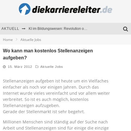
AKTUELL
KI im Bildungswesen: Revolution oder Risiko für Schulen und Universitäten?
Home
Aktuelle Jobs
Bewerben 2026: Was sich verändert hat
Wo kann man kostenlos Stellenanzeigen
Seminare als Motivationsmotor – Wie Weiterbildung Mitarbeiter nachhaltig begeistert
aufgeben?
Mitarbeitenden-Schulungen erfolgreich planen – Ratgeber für Unternehmen
15. März 2012
Aktuelle Jobs
Stellenanzeigen aufgeben ist heute um ein Vielfaches
einfacher als noch vor einigen Jahren. Durch das
Internet wurde vieles vereinfacht und vor allem weiter
verbreitet. So ist es auch möglich, kostenlos
Stellenanzeigen aufzugeben.
Gerade der Stellenmarkt ist sehr begehrt.
Millionen Menschen sind ständig auf der Suche nach
Arbeit und Stellenanzeigen sind für einige die einzige