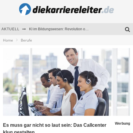
AKTUELL
KI im Bildungswesen: Revolution oder Risiko für Schulen und Universitäten?
Home
Berufe
Bewerben 2026: Was sich verändert hat
Seminare als Motivationsmotor – Wie Weiterbildung Mitarbeiter nachhaltig begeistert
Mitarbeitenden-Schulungen erfolgreich planen – Ratgeber für Unternehmen
Werbung
Es muss gar nicht so laut sein: Das Callcenter
klug gestalten