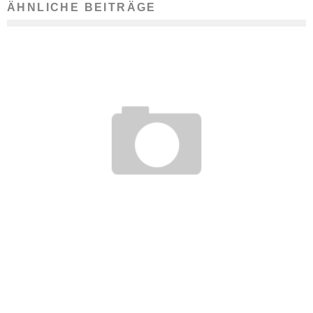
ÄHNLICHE BEITRÄGE
WIE WERDE ICH..? BETON- UND STAHLBETONBAUER
22. November 2016