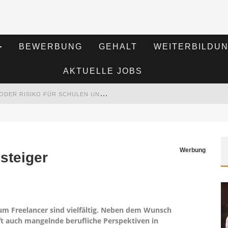
BEWERBUNG
GEHALT
WEITERBILDU
AKTUELLE JOBS
K
I IM BILDUNGSWESEN: REVOLUTION ODER RISIKO FÜR SCHULEN UND UNIVERSITÄTEN?
RT HAT
S
EMINARE ALS MOTIVATIONSMOTOR – WIE WEITERBILDUNG MITARBEITER NACHHALTIG BEGEISTERT
Werbung
nsteiger
M
ITARBEITENDEN-SCHULUNGEN ERFOLGREICH PLANEN – RATGEBER FÜR UNTERNEHMEN
um Freelancer sind vielfältig. Neben dem Wunsch
t auch mangelnde berufliche Perspektiven in