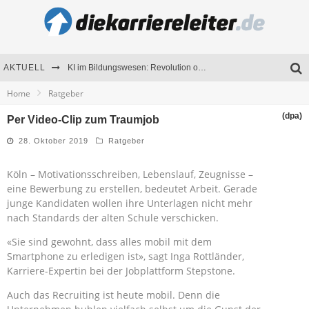
AKTUELL
KI im Bildungswesen: Revolution oder Risiko für Schulen und Universitäten?
Home
Ratgeber
Bewerben 2026: Was sich verändert hat
(dpa)
Per Video-Clip zum Traumjob
Seminare als Motivationsmotor – Wie Weiterbildung Mitarbeiter nachhaltig begeistert
28. Oktober 2019
Ratgeber
Mitarbeitenden-Schulungen erfolgreich planen – Ratgeber für Unternehmen
Köln – Motivationsschreiben, Lebenslauf, Zeugnisse –
eine Bewerbung zu erstellen, bedeutet Arbeit. Gerade
junge Kandidaten wollen ihre Unterlagen nicht mehr
nach Standards der alten Schule verschicken.
«Sie sind gewohnt, dass alles mobil mit dem
Smartphone zu erledigen ist», sagt Inga Rottländer,
Karriere-Expertin bei der Jobplattform Stepstone.
Auch das Recruiting ist heute mobil. Denn die