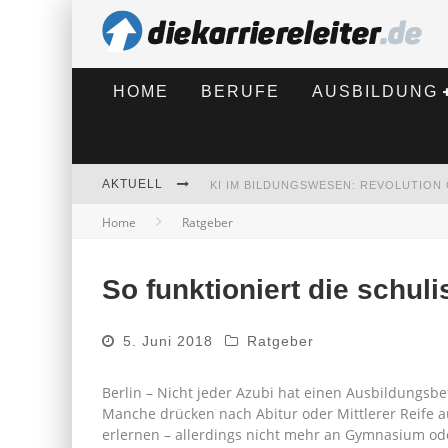
HOME
BERUFE
AUSBILDUNG
AKTUELL
Home
Ratgeber
BEWERBEN 2026: WAS SICH VERÄNDE
So funktioniert die schul
5. Juni 2018
Ratgeber
Berlin – Nicht jeder Azubi hat einen Ausbildungsbet
Manche drücken nach Abitur oder Mittlerer Reife a
erlernen – allerdings nicht mehr an Gymnasium ode