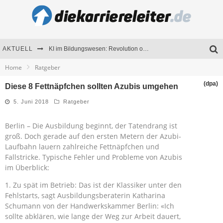
AKTUELL
KI im Bildungswesen: Revolution oder Risiko für Schulen und Universitäten?
Home
Ratgeber
Bewerben 2026: Was sich verändert hat
(dpa)
Diese 8 Fettnäpfchen sollten Azubis umgehen
Seminare als Motivationsmotor – Wie Weiterbildung Mitarbeiter nachhaltig begeistert
5. Juni 2018
Ratgeber
Mitarbeitenden-Schulungen erfolgreich planen – Ratgeber für Unternehmen
Berlin – Die Ausbildung beginnt, der Tatendrang ist
groß. Doch gerade auf den ersten Metern der Azubi-
Laufbahn lauern zahlreiche Fettnäpfchen und
Fallstricke. Typische Fehler und Probleme von Azubis
im Überblick:
1. Zu spät im Betrieb: Das ist der Klassiker unter den
Fehlstarts, sagt Ausbildungsberaterin Katharina
Schumann von der Handwerkskammer Berlin: «Ich
sollte abklären, wie lange der Weg zur Arbeit dauert,