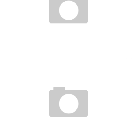
GESCHENKE ERHALTEN DIE FREUNDSCHAFT – UND KOSTEN
DEN JOB
19. Dezember 2017
MIT HAUPTSCHULABSCHLUSS IN DIE AUSBILDUNG
22. Juni 2020