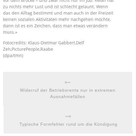
vor dem Brocke – und zwar nicht nur im Job. «Man hat
zu nichts mehr Lust und ist schlecht gelaunt. Wenn
das den Alltag bestimmt und man auch in der Freizeit
keinen sozialen Aktivitäten mehr nachgehen möchte,
dann ist es ein Zeichen, dass man etwas verändern
muss.»
Fotocredits: Klaus-Dietmar Gabbert,Delf
Zeh,PicturePeople,Raabe
(dpa/tmn)
Widerruf der Betriebsrente nur in extremen
Ausnahmefällen
Typische Formfehler rund um die Kündigung