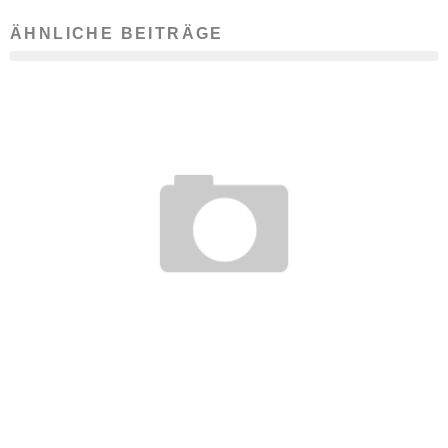
ÄHNLICHE BEITRÄGE
BEWERBUNGSRATGEBER FÜR FACH- & FÜHRUNGSKRÄFTE
21. November 2012