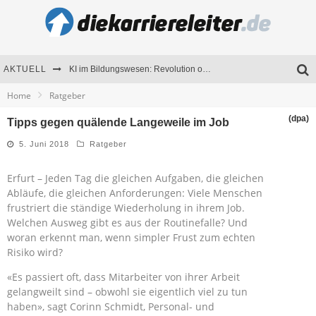
AKTUELL
KI im Bildungswesen: Revolution oder Risiko für Schulen und Universitäten?
Home
Ratgeber
Bewerben 2026: Was sich verändert hat
(dpa)
Tipps gegen quälende Langeweile im Job
Seminare als Motivationsmotor – Wie Weiterbildung Mitarbeiter nachhaltig begeistert
5. Juni 2018
Ratgeber
Mitarbeitenden-Schulungen erfolgreich planen – Ratgeber für Unternehmen
Erfurt – Jeden Tag die gleichen Aufgaben, die gleichen
Abläufe, die gleichen Anforderungen: Viele Menschen
frustriert die ständige Wiederholung in ihrem Job.
Welchen Ausweg gibt es aus der Routinefalle? Und
woran erkennt man, wenn simpler Frust zum echten
Risiko wird?
«Es passiert oft, dass Mitarbeiter von ihrer Arbeit
gelangweilt sind – obwohl sie eigentlich viel zu tun
haben», sagt Corinn Schmidt, Personal- und