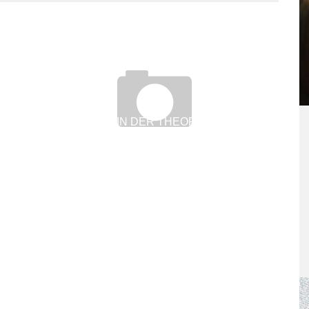
JOBSHARING: IN DER THEORIE HIP, IN DER
PRAXIS KAUM GENUTZT
19. April 2017