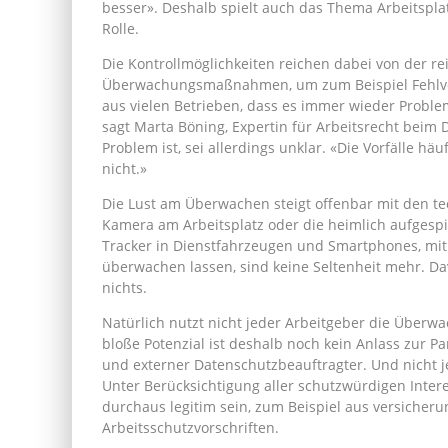
besser». Deshalb spielt auch das Thema Arbeitspl
Rolle.
Die Kontrollmöglichkeiten reichen dabei von der re
Überwachungsmaßnahmen, um zum Beispiel Fehlver
aus vielen Betrieben, dass es immer wieder Proble
sagt Marta Böning, Expertin für Arbeitsrecht bei
Problem ist, sei allerdings unklar. «Die Vorfälle häu
nicht.»
Die Lust am Überwachen steigt offenbar mit den tec
Kamera am Arbeitsplatz oder die heimlich aufgesp
Tracker in Dienstfahrzeugen und Smartphones, mit d
überwachen lassen, sind keine Seltenheit mehr. D
nichts.
Natürlich nutzt nicht jeder Arbeitgeber die Überwa
bloße Potenzial ist deshalb noch kein Anlass zur 
und externer Datenschutzbeauftragter. Und nicht je
Unter Berücksichtigung aller schutzwürdigen Inter
durchaus legitim sein, zum Beispiel aus versiche
Arbeitsschutzvorschriften.