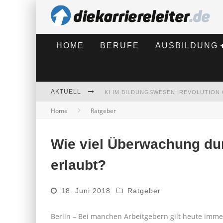
HOME
BERUFE
AUSBILDUNG
AKTUELL
Home
Ratgeber
BEWERBEN 2026: WAS SICH VERÄNDE
Wie viel Überwachung dur
erlaubt?
18. Juni 2018
Ratgeber
Berlin – Bei manchen Arbeitgebern gilt heute immer 