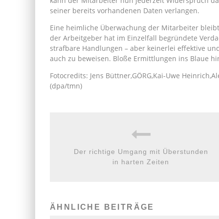
kann der Mitarbeiter nun jederzeit Widerspruch 
seiner bereits vorhandenen Daten verlangen.
Eine heimliche Überwachung der Mitarbeiter bleibt 
der Arbeitgeber hat im Einzelfall begründete Ver
strafbare Handlungen – aber keinerlei effektive u
auch zu beweisen. Bloße Ermittlungen ins Blaue hi
Fotocredits: Jens Büttner,GÖRG,Kai-Uwe Heinrich,A
(dpa/tmn)
Der richtige Umgang mit Überstunden
in harten Zeiten
ÄHNLICHE BEITRÄGE