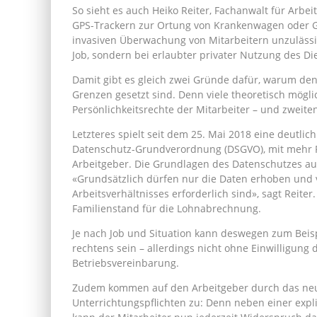
So sieht es auch Heiko Reiter, Fachanwalt für Arbei
GPS-Trackern zur Ortung von Krankenwagen oder Gel
invasiven Überwachung von Mitarbeitern unzulässig»,
Job, sondern bei erlaubter privater Nutzung des D
Damit gibt es gleich zwei Gründe dafür, warum de
Grenzen gesetzt sind. Denn viele theoretisch mögl
Persönlichkeitsrechte der Mitarbeiter – und zweite
Letzteres spielt seit dem 25. Mai 2018 eine deutlich
Datenschutz-Grundverordnung (DSGVO), mit mehr 
Arbeitgeber. Die Grundlagen des Datenschutzes auf
«Grundsätzlich dürfen nur die Daten erhoben und 
Arbeitsverhältnisses erforderlich sind», sagt Reite
Familienstand für die Lohnabrechnung.
Je nach Job und Situation kann deswegen zum Beis
rechtens sein – allerdings nicht ohne Einwilligung
Betriebsvereinbarung.
Zudem kommen auf den Arbeitgeber durch das neu
Unterrichtungspflichten zu: Denn neben einer expli