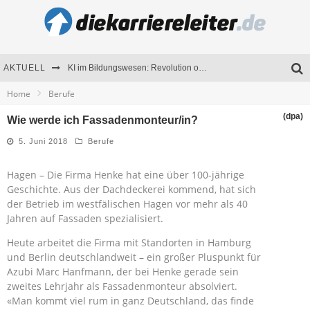
AKTUELL
KI im Bildungswesen: Revolution oder Risiko für Schulen und Universitäten?
Home
Berufe
Bewerben 2026: Was sich verändert hat
(dpa)
Wie werde ich Fassadenmonteur/in?
Seminare als Motivationsmotor – Wie Weiterbildung Mitarbeiter nachhaltig begeistert
5. Juni 2018
Berufe
Mitarbeitenden-Schulungen erfolgreich planen – Ratgeber für Unternehmen
Hagen – Die Firma Henke hat eine über 100-jährige
Geschichte. Aus der Dachdeckerei kommend, hat sich
der Betrieb im westfälischen Hagen vor mehr als 40
Jahren auf Fassaden spezialisiert.
Heute arbeitet die Firma mit Standorten in Hamburg
und Berlin deutschlandweit – ein großer Pluspunkt für
Azubi Marc Hanfmann, der bei Henke gerade sein
zweites Lehrjahr als Fassadenmonteur absolviert.
«Man kommt viel rum in ganz Deutschland, das finde