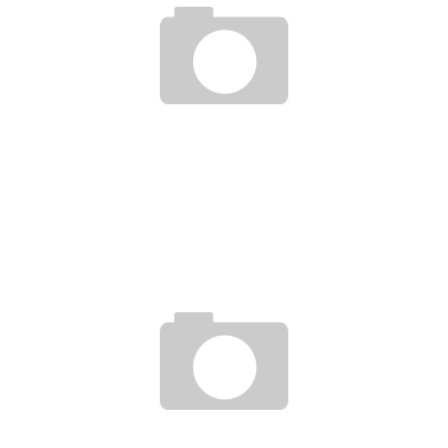
WIE WERDE ICH MARKT- UND SOZIALFORSCHER/IN?
6. Februar 2017
BALSAM FÜR DIE STIMME