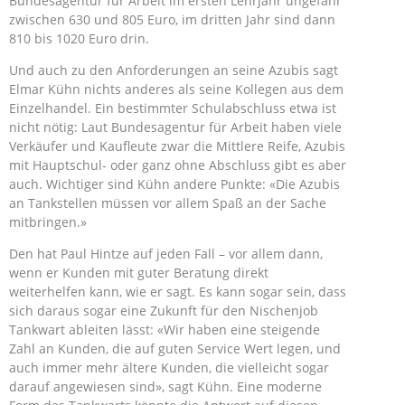
Bundesagentur für Arbeit im ersten Lehrjahr ungefähr
zwischen 630 und 805 Euro, im dritten Jahr sind dann
810 bis 1020 Euro drin.
Und auch zu den Anforderungen an seine Azubis sagt
Elmar Kühn nichts anderes als seine Kollegen aus dem
Einzelhandel. Ein bestimmter Schulabschluss etwa ist
nicht nötig: Laut Bundesagentur für Arbeit haben viele
Verkäufer und Kaufleute zwar die Mittlere Reife, Azubis
mit Hauptschul- oder ganz ohne Abschluss gibt es aber
auch. Wichtiger sind Kühn andere Punkte: «Die Azubis
an Tankstellen müssen vor allem Spaß an der Sache
mitbringen.»
Den hat Paul Hintze auf jeden Fall – vor allem dann,
wenn er Kunden mit guter Beratung direkt
weiterhelfen kann, wie er sagt. Es kann sogar sein, dass
sich daraus sogar eine Zukunft für den Nischenjob
Tankwart ableiten lässt: «Wir haben eine steigende
Zahl an Kunden, die auf guten Service Wert legen, und
auch immer mehr ältere Kunden, die vielleicht sogar
darauf angewiesen sind», sagt Kühn. Eine moderne