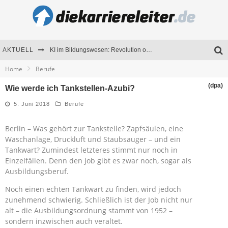
AKTUELL
KI im Bildungswesen: Revolution oder Risiko für Schulen und Universitäten?
Home
Berufe
Bewerben 2026: Was sich verändert hat
(dpa)
Wie werde ich Tankstellen-Azubi?
Seminare als Motivationsmotor – Wie Weiterbildung Mitarbeiter nachhaltig begeistert
5. Juni 2018
Berufe
Mitarbeitenden-Schulungen erfolgreich planen – Ratgeber für Unternehmen
Berlin – Was gehört zur Tankstelle? Zapfsäulen, eine
Waschanlage, Druckluft und Staubsauger – und ein
Tankwart? Zumindest letzteres stimmt nur noch in
Einzelfällen. Denn den Job gibt es zwar noch, sogar als
Ausbildungsberuf.
Noch einen echten Tankwart zu finden, wird jedoch
zunehmend schwierig. Schließlich ist der Job nicht nur
alt – die Ausbildungsordnung stammt von 1952 –
sondern inzwischen auch veraltet.