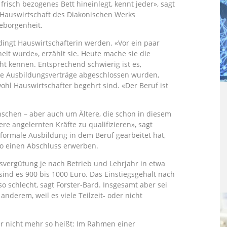
frisch bezogenes Bett hineinlegt, kennt jeder», sagt
e Hauswirtschaft des Diakonischen Werks
eborgenheit.
ingt Hauswirtschafterin werden. «Vor ein paar
elt wurde», erzählt sie. Heute mache sie die
cht kennen. Entsprechend schwierig ist es,
e Ausbildungsverträge abgeschlossen wurden,
hl Hauswirtschafter begehrt sind. «Der Beruf ist
chen – aber auch um Ältere, die schon in diesem
e angelernten Kräfte zu qualifizieren», sagt
formale Ausbildung in dem Beruf gearbeitet hat,
o einen Abschluss erwerben.
gsvergütung je nach Betrieb und Lehrjahr in etwa
sind es 900 bis 1000 Euro. Das Einstiegsgehalt nach
o schlecht, sagt Forster-Bard. Insgesamt aber sei
 anderem, weil es viele Teilzeit- oder nicht
ar nicht mehr so heißt: Im Rahmen einer