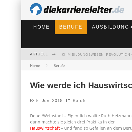
HOME
BERUFE
AUSBILDUNG
AKTUELL
Home
Berufe
BEWERBEN 2026: WAS SICH VERÄNDE
Wie werde ich Hauswirtsc
5. Juni 2018
Berufe
Dobel/Weinstadt – Eigentlich wollte Ruth Heizman
dann machte sie gleich drei Praktika in der
Hauswirtschaft
– und fand so Gefallen an dem Beru