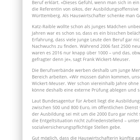
Beruf erklärt. «Dieses Gefühl, wenn man sich in ein 
die Referentin von oikos, der Ausbildungsoffensiv
Württemberg. Als Hauswirtschafter schenke man G
Katz-Raible wollte schon als junges Mädchen unbed
Jahren war es schon so, dass es ein bisschen beläch
Erfahrung, dass viele junge Leute den Beruf gar ni
Nachwuchs zu finden. Während 2006 fast 2500 neu
waren es 2016 nur knapp über 1000 – und das, obwo
gefragter denn je», sagt Frank Wickert-Meuser.
Die Berufsverbände werben deshalb um junge Mens
Bereich arbeiten. «Wir müssen dahin kommen, unser
Wickert-Meuser. Wer schon viereinhalb Jahre ohne 
könne deshalb eine externe Prüfung ablegen und s
Laut Bundesagentur für Arbeit liegt die Ausbildun
zwischen 500 und 800 Euro, im öffentlichen Dienst 
der Ausbildung sei mit um die 2000 Euro gar nicht s
die Entgeltsituation nicht zufriedenstellend – unter
sozialversicherungspflichtige Stellen gebe.
Gut möglich, dass die Hauswirtschafterin künftig g