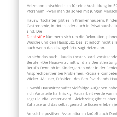
Heizmann entschied sich für eine Ausbildung im E
Pforzheim. «Weil man da so viel mit jungen Mensch
Hauswirtschafter gibt es in Krankenhäusern, Kinder
Gastronomie, in Hotels oder auch in Privathaushal
sind. Die
Fachkräfte
kümmern sich um die Dekoration, planen
Wäsche und den Hausputz. Das ist jedoch nicht alle
auch wenn das dazugehört», sagt Heizmann.
So sieht das auch Claudia Forster-Bard, Vorsitzen
Berufe: «Die Hauswirtschaft wird als Dienstleistung
Beruf.» Denn ob im Kindergarten oder in der Senio
Ansprechpartner bei Problemen. «Soziale Kompeten
Wickert-Meuser, Präsident des Berufsverbands Hau
Obwohl Hauswirtschafter vielfältige Aufgaben ha
sich Vorurteile hartnäckig. Hausarbeit werde von 
sagt Claudia Forster-Bard. Gleichzeitig gibt es a
Zuhause und das selbst gemachte Essen erleben je
An solche positiven Assoziationen knüpft auch Dan