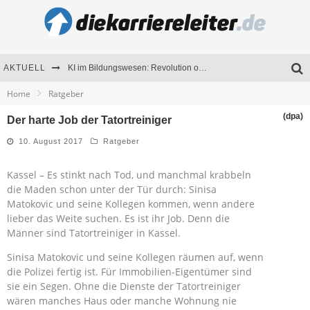
AKTUELL
KI im Bildungswesen: Revolution oder Risiko für Schulen und Universitäten?
Home
Ratgeber
Bewerben 2026: Was sich verändert hat
(dpa)
Der harte Job der Tatortreiniger
Seminare als Motivationsmotor – Wie Weiterbildung Mitarbeiter nachhaltig begeistert
10. August 2017
Ratgeber
Mitarbeitenden-Schulungen erfolgreich planen – Ratgeber für Unternehmen
Kassel – Es stinkt nach Tod, und manchmal krabbeln
die Maden schon unter der Tür durch: Sinisa
Matokovic und seine Kollegen kommen, wenn andere
lieber das Weite suchen. Es ist ihr Job. Denn die
Männer sind Tatortreiniger in Kassel.
Sinisa Matokovic und seine Kollegen räumen auf, wenn
die Polizei fertig ist. Für Immobilien-Eigentümer sind
sie ein Segen. Ohne die Dienste der Tatortreiniger
wären manches Haus oder manche Wohnung nie