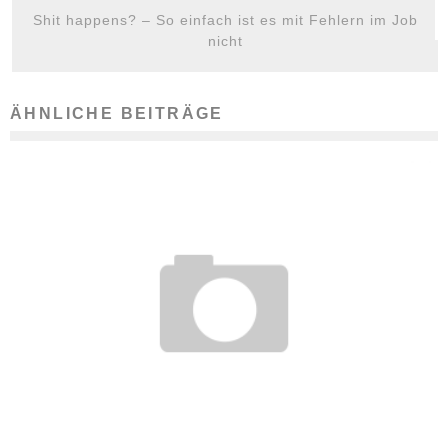
Shit happens? – So einfach ist es mit Fehlern im Job
nicht
ÄHNLICHE BEITRÄGE
WELCHE VORTEILE BIETEN ZEITWERTKONTEN DEM
ARBEITNEHMER?
21. Mai 2012