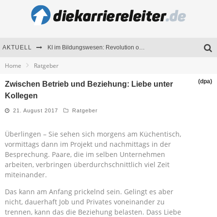
AKTUELL
KI im Bildungswesen: Revolution oder Risiko für Schulen und Universitäten?
Home
Ratgeber
Bewerben 2026: Was sich verändert hat
(dpa)
Zwischen Betrieb und Beziehung: Liebe unter
Seminare als Motivationsmotor – Wie Weiterbildung Mitarbeiter nachhaltig begeistert
Kollegen
Mitarbeitenden-Schulungen erfolgreich planen – Ratgeber für Unternehmen
21. August 2017
Ratgeber
Überlingen – Sie sehen sich morgens am Küchentisch,
vormittags dann im Projekt und nachmittags in der
Besprechung. Paare, die im selben Unternehmen
arbeiten, verbringen überdurchschnittlich viel Zeit
miteinander.
Das kann am Anfang prickelnd sein. Gelingt es aber
nicht, dauerhaft Job und Privates voneinander zu
trennen, kann das die Beziehung belasten. Dass Liebe