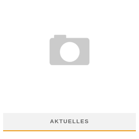
DAS SIND HEUTE TYPISCHE FRAGEN IM
VORSTELLUNGSGESPRÄCH
12. März 2018
AKTUELLES