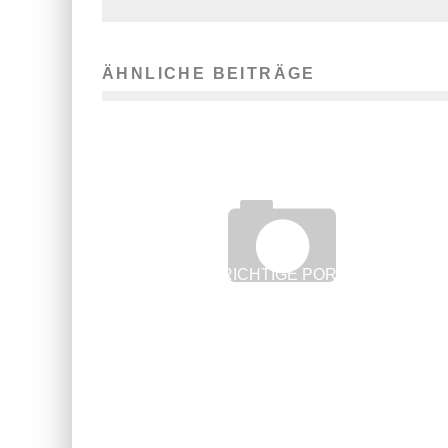
ÄHNLICHE BEITRÄGE
DIE RICHTIGE PORTION
SELBSTVERTRAUEN IM JOB
19. November 2019