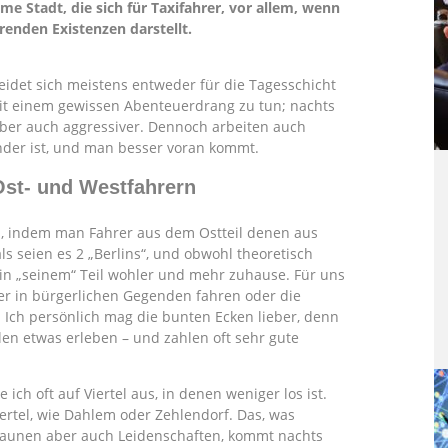
eme Stadt, die sich für Taxifahrer, vor allem, wenn
erenden Existenzen darstellt.
cheidet sich meistens entweder für die Tagesschicht
 mit einem gewissen Abenteuerdrang zu tun; nachts
ber auch aggressiver. Dennoch arbeiten auch
nder ist, und man besser voran kommt.
Ost- und Westfahrern
, indem man Fahrer aus dem Ostteil denen aus
als seien es 2 „Berlins“, und obwohl theoretisch
er in „seinem“ Teil wohler und mehr zuhause. Für uns
eber in bürgerlichen Gegenden fahren oder die
 Ich persönlich mag die bunten Ecken lieber, denn
llen etwas erleben – und zahlen oft sehr gute
e ich oft auf Viertel aus, in denen weniger los ist.
ertel, wie Dahlem oder Zehlendorf. Das, was
 Launen aber auch Leidenschaften, kommt nachts