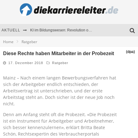
AKTUELL
KI im Bildungswesen: Revolution oder Risiko für Schulen und Universitäten?
Home
Ratgeber
Bewerben 2026: Was sich verändert hat
(dpa)
Diese Rechte haben Mitarbeiter in der Probezeit
Seminare als Motivationsmotor – Wie Weiterbildung Mitarbeiter nachhaltig begeistert
17. Dezember 2018
Ratgeber
Mitarbeitenden-Schulungen erfolgreich planen – Ratgeber für Unternehmen
Mainz – Nach einem langen Bewerbungsverfahren hat
sich der Arbeitgeber endlich entschieden, der
Arbeitsvertrag ist unterschrieben, und der erste
Arbeitstag steht an. Doch sicher ist der neue Job noch
nicht.
Denn am Anfang steht oft die Probezeit. «Die Probezeit
ist ein Instrument für Arbeitgeber und Arbeitnehmer,
sich besser kennenzulernen», erklärt Britta Beate
Schön, Rechtsexpertin des Verbraucherportals