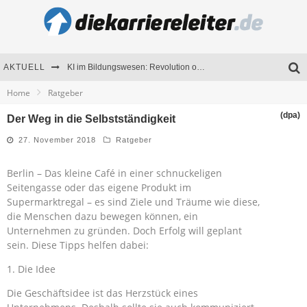
AKTUELL
KI im Bildungswesen: Revolution oder Risiko für Schulen und Universitäten?
Home
Ratgeber
Bewerben 2026: Was sich verändert hat
(dpa)
Der Weg in die Selbstständigkeit
Seminare als Motivationsmotor – Wie Weiterbildung Mitarbeiter nachhaltig begeistert
27. November 2018
Ratgeber
Mitarbeitenden-Schulungen erfolgreich planen – Ratgeber für Unternehmen
Berlin – Das kleine Café in einer schnuckeligen
Seitengasse oder das eigene Produkt im
Supermarktregal – es sind Ziele und Träume wie diese,
die Menschen dazu bewegen können, ein
Unternehmen zu gründen. Doch Erfolg will geplant
sein. Diese Tipps helfen dabei:
1. Die Idee
Die Geschäftsidee ist das Herzstück eines