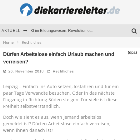
AKTUELL
KI im Bildungswesen: Revolution oder Risiko für Schulen und Universitäten?
Home
Rechtliches
Bewerben 2026: Was sich verändert hat
(dpa)
Dürfen Arbeitslose einfach Urlaub machen und
Seminare als Motivationsmotor – Wie Weiterbildung Mitarbeiter nachhaltig begeistert
verreisen?
Mitarbeitenden-Schulungen erfolgreich planen – Ratgeber für Unternehmen
26. November 2018
Rechtliches
Leipzig – Einfach ins Auto setzen, losfahren und für ein
paar Tage Verwandte besuchen. Oder in das nächste
Flugzeug in Richtung Süden steigen. Für viele ist diese
Freiheit selbstverständlich.
Doch wie sieht es aus, wenn jemand arbeitslos
gemeldet ist? Dürfen Arbeitslose einfach verreisen,
wenn ihnen danach ist?