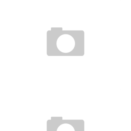
SCHWANGERE DÜRFEN AUCH KURZ VOR DER GEBURT NOCH
ARBEITEN
26. September 2017