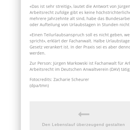
«Das ist sehr streitig», lautet die Antwort von Jür
Arbeitsrecht zufolge gibt es keine höchstrichterli
mehrere Jahrzehnte alt sind, habe das Bundesarbei
oder Aufteilung von Urlaubstagen in Stunden nicht 
«Einen Teilurlaubsanspruch soll es nicht geben, w
spricht», erklärt der Fachanwalt. Halbe Urlaubsta
Gesetz verankert ist. In der Praxis sei es aber de
werden.
Zur Person: Jürgen Markowski ist Fachanwalt für Ar
Arbeitsrecht im Deutschen Anwaltverein (DAV) tätig
Fotocredits: Zacharie Scheurer
(dpa/tmn)
Den Lebenslauf überzeugend gestalten