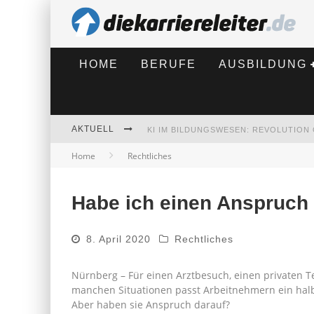
HOME
BERUFE
AUSBILDUNG
AKTUELL
Home
Rechtliches
BEWERBEN 2026: WAS SICH VERÄNDE
Habe ich einen Anspruch 
8. April 2020
Rechtliches
Nürnberg – Für einen Arztbesuch, einen privaten T
manchen Situationen passt Arbeitnehmern ein halbe
Aber haben sie Anspruch darauf?