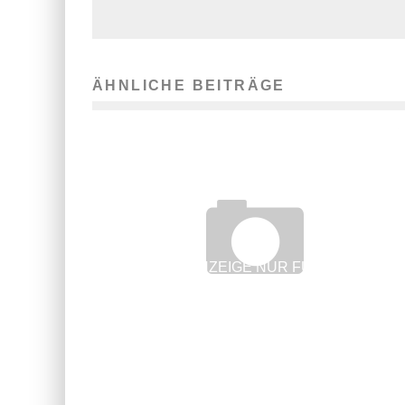
ÄHNLICHE BEITRÄGE
STELLENANZEIGE NUR FÜR FRAUEN
NICHT IMMER DISKRIMINIERUNG
15. Dezember 2017