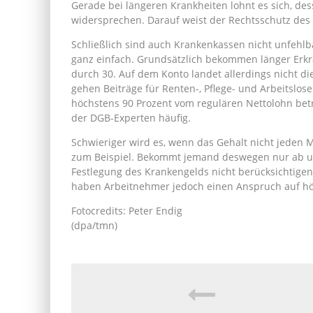
Gerade bei längeren Krankheiten lohnt es sich, d
widersprechen. Darauf weist der Rechtsschutz des
Schließlich sind auch Krankenkassen nicht unfehlb
ganz einfach. Grundsätzlich bekommen länger Erkran
durch 30. Auf dem Konto landet allerdings nicht
gehen Beiträge für Renten-, Pflege- und Arbeitslo
höchstens 90 Prozent vom regulären Nettolohn bet
der DGB-Experten häufig.
Schwieriger wird es, wenn das Gehalt nicht jeden 
zum Beispiel. Bekommt jemand deswegen nur ab un
Festlegung des Krankengelds nicht berücksichtigen
haben Arbeitnehmer jedoch einen Anspruch auf h
Fotocredits: Peter Endig
(dpa/tmn)