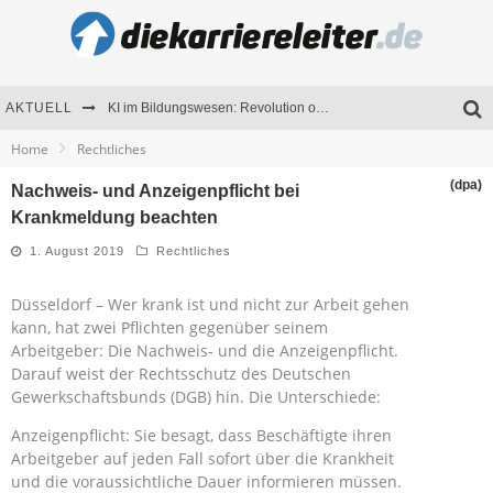
AKTUELL
KI im Bildungswesen: Revolution oder Risiko für Schulen und Universitäten?
Home
Rechtliches
Bewerben 2026: Was sich verändert hat
(dpa)
Nachweis- und Anzeigenpflicht bei
Seminare als Motivationsmotor – Wie Weiterbildung Mitarbeiter nachhaltig begeistert
Krankmeldung beachten
Mitarbeitenden-Schulungen erfolgreich planen – Ratgeber für Unternehmen
1. August 2019
Rechtliches
Düsseldorf – Wer krank ist und nicht zur Arbeit gehen
kann, hat zwei Pflichten gegenüber seinem
Arbeitgeber: Die Nachweis- und die Anzeigenpflicht.
Darauf weist der Rechtsschutz des Deutschen
Gewerkschaftsbunds (DGB) hin. Die Unterschiede:
Anzeigenpflicht: Sie besagt, dass Beschäftigte ihren
Arbeitgeber auf jeden Fall sofort über die Krankheit
und die voraussichtliche Dauer informieren müssen.