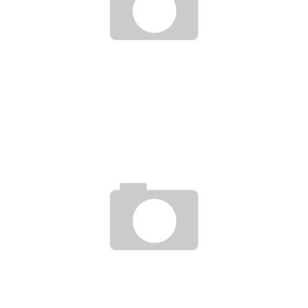
SELBSTSTÄNDIGENSTATUS BLEIBT BEI NUTZUNG VON
PRAXISRÄUMEN
20. Juli 2018
CHEF MUSS ÜBERSTUNDEN NICHT ZWANGSLÄUFIG BEZAHLEN
19. Juli 2019