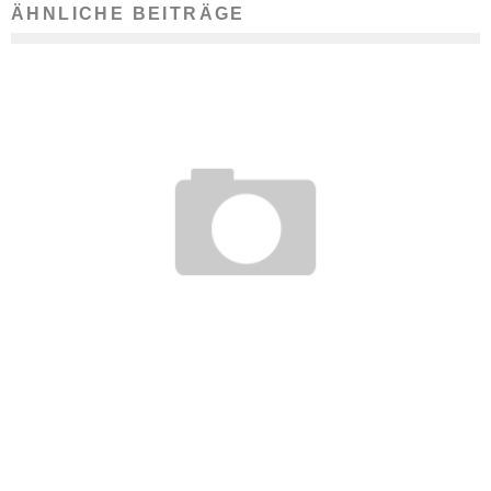
ÄHNLICHE BEITRÄGE
BURN-OUT-SYNDROM: KEIN ANSPRUCH AUF ARBEIT OHNE
SPÄTSCHICHT
1. August 2017