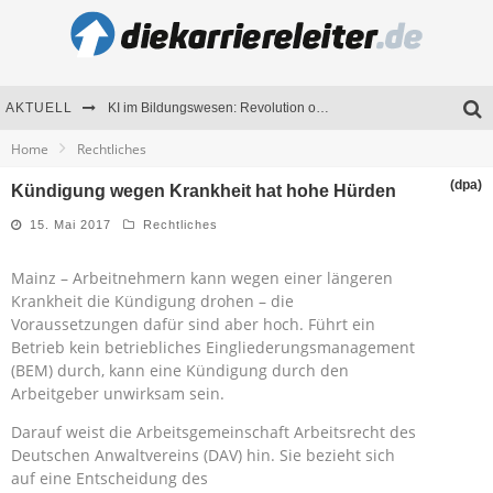
AKTUELL
KI im Bildungswesen: Revolution oder Risiko für Schulen und Universitäten?
Home
Rechtliches
Bewerben 2026: Was sich verändert hat
(dpa)
Kündigung wegen Krankheit hat hohe Hürden
Seminare als Motivationsmotor – Wie Weiterbildung Mitarbeiter nachhaltig begeistert
15. Mai 2017
Rechtliches
Mitarbeitenden-Schulungen erfolgreich planen – Ratgeber für Unternehmen
Mainz – Arbeitnehmern kann wegen einer längeren
Krankheit die Kündigung drohen – die
Voraussetzungen dafür sind aber hoch. Führt ein
Betrieb kein betriebliches Eingliederungsmanagement
(BEM) durch, kann eine Kündigung durch den
Arbeitgeber unwirksam sein.
Darauf weist die Arbeitsgemeinschaft Arbeitsrecht des
Deutschen Anwaltvereins (DAV) hin. Sie bezieht sich
auf eine Entscheidung des