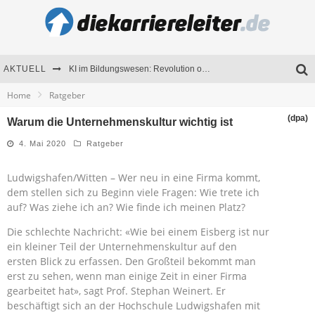
AKTUELL
KI im Bildungswesen: Revolution oder Risiko für Schulen und Universitäten?
Home
Ratgeber
Bewerben 2026: Was sich verändert hat
(dpa)
Warum die Unternehmenskultur wichtig ist
Seminare als Motivationsmotor – Wie Weiterbildung Mitarbeiter nachhaltig begeistert
4. Mai 2020
Ratgeber
Mitarbeitenden-Schulungen erfolgreich planen – Ratgeber für Unternehmen
Ludwigshafen/Witten – Wer neu in eine Firma kommt,
dem stellen sich zu Beginn viele Fragen: Wie trete ich
auf? Was ziehe ich an? Wie finde ich meinen Platz?
Die schlechte Nachricht: «Wie bei einem Eisberg ist nur
ein kleiner Teil der Unternehmenskultur auf den
ersten Blick zu erfassen. Den Großteil bekommt man
erst zu sehen, wenn man einige Zeit in einer Firma
gearbeitet hat», sagt Prof. Stephan Weinert. Er
beschäftigt sich an der Hochschule Ludwigshafen mit