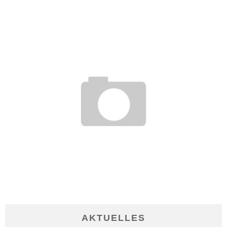
13. Februar 2017
«FUCK UP NIGHT» – GRÜNDER ERZÄHLEN VON PLEITEN UND
PANNEN
10. Januar 2017
AKTUELLES