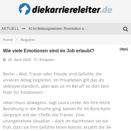
AKTUELL
KI im Bildungswesen: Revolution oder Risiko für Schulen und Universitäten?
Home
Ratgeber
Bewerben 2026: Was sich verändert hat
(dpa)
Wie viele Emotionen sind im Job erlaubt?
Seminare als Motivationsmotor – Wie Weiterbildung Mitarbeiter nachhaltig begeistert
20. April 2020
Ratgeber
Mitarbeitenden-Schulungen erfolgreich planen – Ratgeber für Unternehmen
Berlin – Wut, Trauer oder Freude sind Gefühle, die
unseren Alltag begleiten. Im Privatleben gilt das als
selbstverständlich, aber was ist im Beruf? Ist dort kein
Platz für Emotionen?
«Man muss abwägen», sagt Laura Leske. Als ihre letzte
Beziehung in die Brüche ging, kamen ihr im Büro beim
Gespräch mit der Chefin die Tränen. Eine
unangenehme Situation – doch im Nachhinein sei sie
froh, dass sie ihre Gefühle teilen konnte, erzählt die 34-