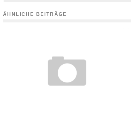
ÄHNLICHE BEITRÄGE
HÜRDEN UND CHANCEN EINES ZWEITSTUDIUMS ABWÄGEN
15. April 2019