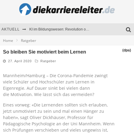
AKTUELL
KI im Bildungswesen: Revolution oder Risiko für Schulen und Universitäten?
Home
Ratgeber
Bewerben 2026: Was sich verändert hat
(dpa)
So bleiben Sie motiviert beim Lernen
Seminare als Motivationsmotor – Wie Weiterbildung Mitarbeiter nachhaltig begeistert
27. April 2020
Ratgeber
Mitarbeitenden-Schulungen erfolgreich planen – Ratgeber für Unternehmen
Mannheim/Hamburg – Die Corona-Pandemie zwingt
viele Schüler und Hochschüler zum Lernen in
Eigenregie. Auf Dauer sinkt bei vielen dann
die Motivation. Wie lässt sich das vermeiden?
Eines vorweg: «Die Lernenden sollten sich erlauben,
jetzt unmotiviert zu sein und mal einen Hänger zu
haben», sagt Oliver Dickhäuser, Professor für
Pädagogische Psychologie an der Uni Mannheim. Wenn
sich Prüfungen verschieben und vieles ungewiss ist,