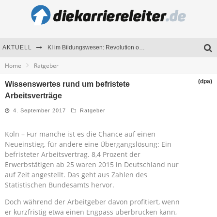
AKTUELL
KI im Bildungswesen: Revolution oder Risiko für Schulen und Universitäten?
Home
Ratgeber
Bewerben 2026: Was sich verändert hat
(dpa)
Wissenswertes rund um befristete
Seminare als Motivationsmotor – Wie Weiterbildung Mitarbeiter nachhaltig begeistert
Arbeitsverträge
Mitarbeitenden-Schulungen erfolgreich planen – Ratgeber für Unternehmen
4. September 2017
Ratgeber
Köln – Für manche ist es die Chance auf einen
Neueinstieg, für andere eine Übergangslösung: Ein
befristeter Arbeitsvertrag. 8,4 Prozent der
Erwerbstätigen ab 25 waren 2015 in Deutschland nur
auf Zeit angestellt. Das geht aus Zahlen des
Statistischen Bundesamts hervor.
Doch während der Arbeitgeber davon profitiert, wenn
er kurzfristig etwa einen Engpass überbrücken kann,