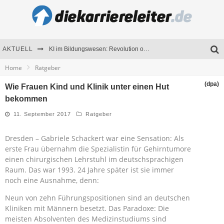
AKTUELL
KI im Bildungswesen: Revolution oder Risiko für Schulen und Universitäten?
Home
Ratgeber
Bewerben 2026: Was sich verändert hat
(dpa)
Wie Frauen Kind und Klinik unter einen Hut
Seminare als Motivationsmotor – Wie Weiterbildung Mitarbeiter nachhaltig begeistert
bekommen
Mitarbeitenden-Schulungen erfolgreich planen – Ratgeber für Unternehmen
11. September 2017
Ratgeber
Dresden – Gabriele Schackert war eine Sensation: Als
erste Frau übernahm die Spezialistin für Gehirntumore
einen chirurgischen Lehrstuhl im deutschsprachigen
Raum. Das war 1993. 24 Jahre später ist sie immer
noch eine Ausnahme, denn:
Neun von zehn Führungspositionen sind an deutschen
Kliniken mit Männern besetzt. Das Paradoxe: Die
meisten Absolventen des Medizinstudiums sind