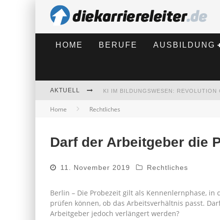
HOME
BERUFE
AUSBILDUNG
AKTUELL
Home
Rechtliches
BEWERBEN 2026: WAS SICH VERÄNDE
Darf der Arbeitgeber die 
11. November 2019
Rechtliches
Berlin – Die Probezeit gilt als Kennenlernphase, i
prüfen können, ob das Arbeitsverhältnis passt. Dar
Arbeitgeber jedoch verlängert werden?