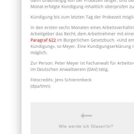
dann unabhängig von der Probezeit länger, und de
Monat erfolgte Kündigung inhaltlich überprüfen zu
Kündigung bis zum letzten Tag der Probezeit mögli
In den ersten sechs Monaten eines Arbeitsverhältn
Arbeitgeber das Recht, dem Arbeitnehmer mit einer
Paragraf 622
im Bürgerlichen Gesetzbuch. «Und ent
Kündigung», so Meyer. Eine Kündigungserklärung is
möglich.
Zur Person: Peter Meyer ist Fachanwalt für Arbeits
im Deutschen Anwaltverein (DAV) tätig.
Fotocredits: Jens Schierenbeck
(dpa/tmn)
Wie werde ich Glaser/in?