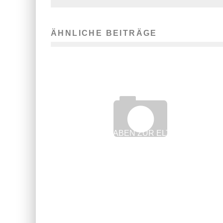
ÄHNLICHE BEITRÄGE
DÜRFEN ANGABEN ZUR ELTERNZEIT INS
ARBEITSZEUGNIS?
24. Dezember 2018