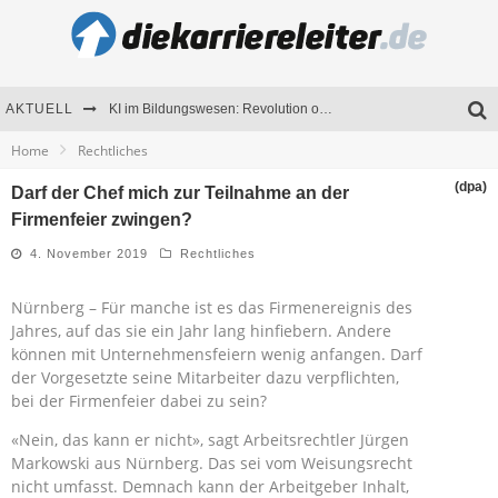
AKTUELL
KI im Bildungswesen: Revolution oder Risiko für Schulen und Universitäten?
Home
Rechtliches
Bewerben 2026: Was sich verändert hat
(dpa)
Darf der Chef mich zur Teilnahme an der
Seminare als Motivationsmotor – Wie Weiterbildung Mitarbeiter nachhaltig begeistert
Firmenfeier zwingen?
Mitarbeitenden-Schulungen erfolgreich planen – Ratgeber für Unternehmen
4. November 2019
Rechtliches
Nürnberg – Für manche ist es das Firmenereignis des
Jahres, auf das sie ein Jahr lang hinfiebern. Andere
können mit Unternehmensfeiern wenig anfangen. Darf
der Vorgesetzte seine Mitarbeiter dazu verpflichten,
bei der Firmenfeier dabei zu sein?
«Nein, das kann er nicht», sagt Arbeitsrechtler Jürgen
Markowski aus Nürnberg. Das sei vom Weisungsrecht
nicht umfasst. Demnach kann der Arbeitgeber Inhalt,