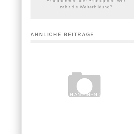
Arbeitnehmer oder Arbeitgeber: Wer
zahlt die Weiterbildung?
ÄHNLICHE BEITRÄGE
MUSS ICH MICH AN EINEN GRUNDLOSEN
DRESSCODE HALTEN?
5. Februar 2018