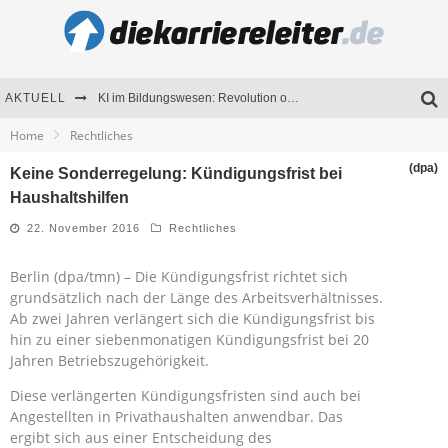
AKTUELL
KI im Bildungswesen: Revolution oder Risiko für Schulen und Universitäten?
Home
Rechtliches
Bewerben 2026: Was sich verändert hat
(dpa)
Keine Sonderregelung: Kündigungsfrist bei
Seminare als Motivationsmotor – Wie Weiterbildung Mitarbeiter nachhaltig begeistert
Haushaltshilfen
Mitarbeitenden-Schulungen erfolgreich planen – Ratgeber für Unternehmen
22. November 2016
Rechtliches
Berlin (dpa/tmn) – Die Kündigungsfrist richtet sich
grundsätzlich nach der Länge des Arbeitsverhältnisses.
Ab zwei Jahren verlängert sich die Kündigungsfrist bis
hin zu einer siebenmonatigen Kündigungsfrist bei 20
Jahren Betriebszugehörigkeit.
Diese verlängerten Kündigungsfristen sind auch bei
Angestellten in Privathaushalten anwendbar. Das
ergibt sich aus einer Entscheidung des