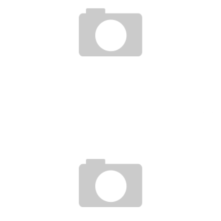
KÖNNEN MINI-JOBBER UND AUSHILFEN KURZARBEITERGELD
BEKOMMEN?
27. April 2020
GELEISTETE ARBEITSSTUNDEN BESTIMMEN HÖHE DES