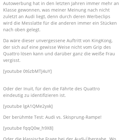
Autowerbung hat in den letzten Jahren immer mehr an
Klasse gewonnen, was meiner Meinung nach nicht
zuletzt an Audi liegt, denn durch deren Werbeclips
wird die Messlatte für die anderen immer ein Stücken
nach oben gelegt.
Da wäre dieser unvergessene Auftritt von KingKong,
der sich auf eine gewisse Weise nicht vom Grip des
Quattro lösen kann und darüber ganz die weiße Frau
vergisst.
[youtube 0t6zbMTJ4uY]
Oder der Inuit, für den die Fährte des Quattro
eindeutig zu identifizieren ist.
[youtube lgA1QMe2yxk]
Der berühmte Test: Audi vs. Skisprung-Rampe!
[youtube fqqQ0w_h9X8]
Oder die klassische Frage bei der Audi-Übergabe „Wo