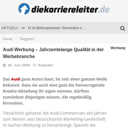
AKTUELL
KI im Bildungswesen: Revolution oder Risiko für Schulen und Universitäten?
Home
Ratgeber
Bewerben 2026: Was sich verändert hat
Werbung
Audi Werbung – Jahrzentelange Qualität in der
Seminare als Motivationsmotor – Wie Weiterbildung Mitarbeiter nachhaltig begeistert
Werbebranche
Mitarbeitenden-Schulungen erfolgreich planen – Ratgeber für Unternehmen
18. Juni 2008
Ratgeber
Das
Audi
gute Autos baut, ist seit einer ganzen Weile
bekannt. Dass sie auch eine gute bis hervorragende
Kreativ-Abteilung ihr eigen nennen, dürften
zumindest diejenigen wissen, die regelmäßig
fernsehen.
Tatsächlich gehören die Audi-Commercials seit Jahren
zum Besten, was Deutschlands Marketing-Landschaft
in Sachen Werbung so hervorbringt. Speziell die